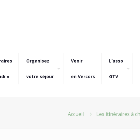
raires
Organisez
Venir
L’asso
ndi »
votre séjour
en Vercors
GTV
Accueil
Les itinéraires à c