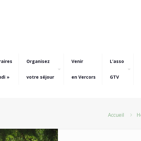
raires
Organisez
Venir
L’asso
ndi »
votre séjour
en Vercors
GTV
Accueil
H