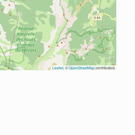
Leaflet
, ©
OpenStreetMap
contributors