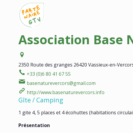
Association Base 
2350 Route des granges
26420 Vassieux-en-Vercor
+33 (0)6 80 41 67 55
basenaturevercors@gmail.com
http://www.basenaturevercors.info
Gîte / Camping
1 gite 4, 5 places et 4 écohuttes (habitations circul
Présentation