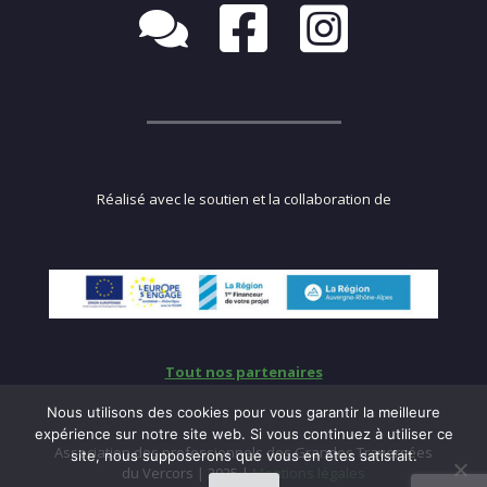
Réalisé avec le soutien et la collaboration de
Tout nos partenaires
Nous utilisons des cookies pour vous garantir la meilleure
expérience sur notre site web. Si vous continuez à utiliser ce
Association des professionnels des Grandes Traversées
site, nous supposerons que vous en êtes satisfait.
du Vercors | 2025 |
Mentions légales