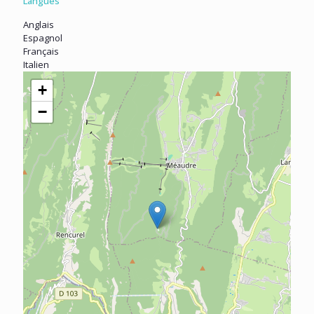
Langues
Anglais
Espagnol
Français
Italien
+
−