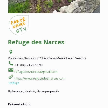
Refuge des Narces
Route des Narces
38112 Autrans-Méaudre en Vercors
+33 (0) 6 21 25 53 90
refugedesnarces@gmail.com
https://www.refugedesnarces.com
Refuge
8 places en dortoir, lits superposés
Présentation
: