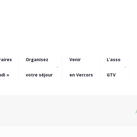
raires
Organisez
Venir
L’asso
ndi »
votre séjour
en Vercors
GTV