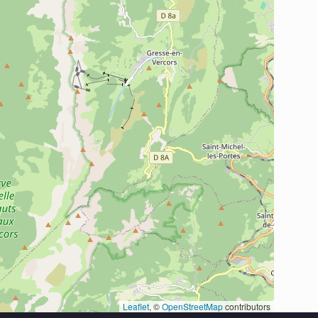
Leaflet
, ©
OpenStreetMap
contributors