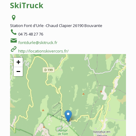
SkiTruck
Station Font d'Urle -Chaud Clapier
26190 Bouvante
04 75 48 27 76
fontdurle@skitruck.fr
http://locationskivercors.fr/
+
−